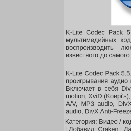
K-Lite Codec Pack 
мультимедийных код
воспроизводить л
известного до самого
K-Lite Codec Pack 5.5
проигрывания аудио
Включает в себя Div
motion, XviD (Koepi's
A/V, MP3 audio, Div
audio, DivX Anti-Freez
Категория:
Видео / ко
| Добавил:
Craken
| Д