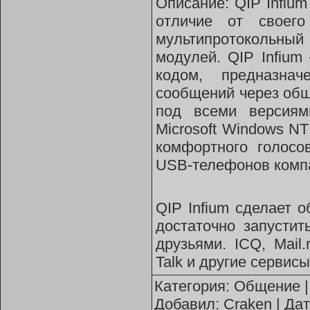
Описание: QIP Infiu
отличие от своего
мультипротокольн
модулей. QIP Infiu
кодом, предназна
сообщений через общ
под всеми версиям
Microsoft Windows N
комфортного голосо
USB-телефонов комп
QIP Infium сделает 
достаточно запусти
друзьями. ICQ, Mail.
Talk и другие сервисы
Категория:
Общение
|
Добавил:
Craken
| Да