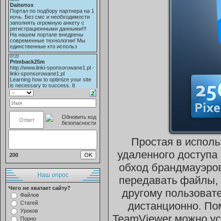
Простая в исполь
удаленного доступа
200
обход брандмауэров
Наш опрос
передавать файлы, 
Чего не хватает сайту?
другому пользоват
Файлов
Статей
дистанционно. П
Уроков
TeamViewer можно ус
Порно