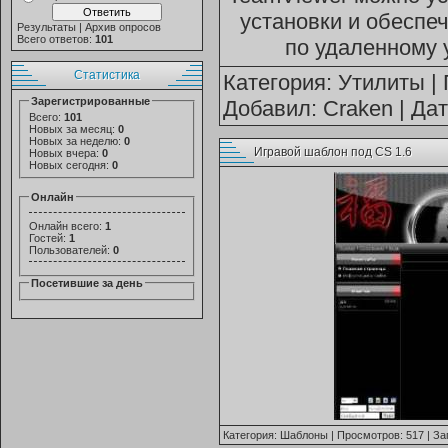
установки и обеспе
Результаты
|
Архив опросов
Всего ответов:
101
по удаленному 
Статистика
Категория:
Утилиты
| 
Зарегистрированные
Добавил:
Craken
| Да
Всего:
101
Новых за месяц:
0
Новых за неделю:
0
Игравой шаблон под CS 1.6
Новых вчера:
0
Новых сегодня:
0
Онлайн
Онлайн всего:
1
Гостей:
1
Пользователей:
0
Посетившие за день
Категория:
Шаблоны
| Просмотров: 517 | За