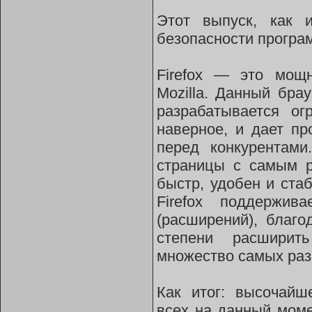
Этот выпуск, как 
безопасности програ
Firefox — это мощ
Mozilla. Данный бра
разрабатывается ог
наверное, и дает п
перед конкурентами
страницы с самым р
быстр, удобен и стаб
Firefox поддержив
(расширений), благ
степени расширит
множество самых раз
Как итог: высочайш
всех на данный мом