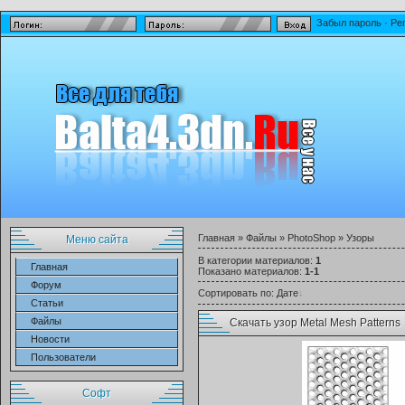
Забыл пароль
·
Ре
Главная
»
Файлы
»
PhotoShop
» Узоры
Меню сайта
В категории материалов
:
1
Главная
Показано материалов
:
1-1
Форум
Сортировать по
:
Дате
Статьи
Файлы
Скачать узор Metal Mesh Patterns
Новости
Пользователи
Софт