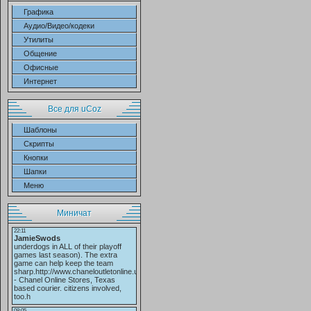
Графика
Аудио/Видео/кодеки
Утилиты
Общение
Офисные
Интернет
Все для uCoz
Шаблоны
Скрипты
Кнопки
Шапки
Меню
Миничат