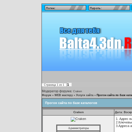
1
Страница
1
из
1
Модератор форума:
Craken
Форум
»
WEB мастеру
»
Услуги сайта
»
Прогон сайта по базе кат
Прогон сайта по базе каталогов
Craken
Дата: Воскр
1. Адрес в
2.Ключевы
3.Адреса 
Администраторы