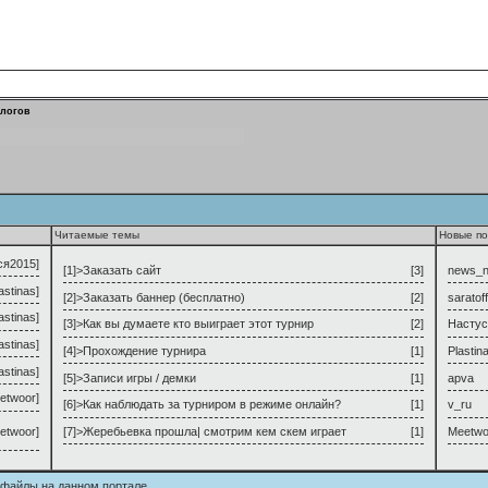
алогов
Читаемые темы
Новые по
ся2015
]
[1]>
Заказать сайт
[3]
news_
astinas
]
[2]>
Заказать баннер (бесплатно)
[2]
saratoff
astinas
]
[3]>
Как вы думаете кто выиграет этот турнир
[2]
Настус
astinas
]
[4]>
Прохождение турнира
[1]
Plastin
astinas
]
[5]>
Записи игры / демки
[1]
apva
etwoor
]
[6]>
Как наблюдать за турниром в режиме онлайн?
[1]
v_ru
etwoor
]
[7]>
Жеребьевка прошла| смотрим кем скем играет
[1]
Meetwo
ащие файлы на данном портале.