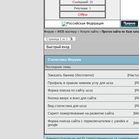
Сообщений: 33
Репутация:
1
Offline
Форум
»
WEB мастеру
»
Услуги сайта
»
Прогон сайта по базе кат
1
Страница
1
из
1
Статистика Форума
Последние темы
Заказать баннер (бесплатно)
[
Насту
Профиль в правом нижнем углу для ucoz
[
Pl
Форма поиска по сайту ucoz
[
Pl
Кнопка вверх и вниз для сайта
[
Pl
Вид статистика для ucoz
[
Pl
Скрипт пожертвование на развитие сайта
[
Me
Форма поиска сайта с переключателем с yandex и
[
Me
google
Администрация не несёт ответственности за содерж