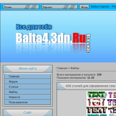
Забыл пароль
·
Ре
Главная
»
Файлы
Меню сайта
Всего материалов в каталоге
:
109
Главная
Показано материалов
:
11-20
Форум
400 стилей для оформления текс
Статьи
Файлы
Новости
Пользователи
Софт