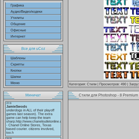
Графика
Аудио/Видео/кодеки
Утилиты
Общение
Офисные
Интернет
Все для uCoz
Шаблоны
Скрипты
Кнопки
Шапки
Меню
Категория:
Стили
| Просмотров: 490 | Загру
Миничат
Стили для Photoshop - 8 Premium 