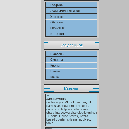
Графика
Аудио/Видео/кодеки
Утилиты
Общение
Офисные
Интернет
Все для uCoz
Шаблоны
Скрипты
Кнопки
Шапки
Меню
Миничат