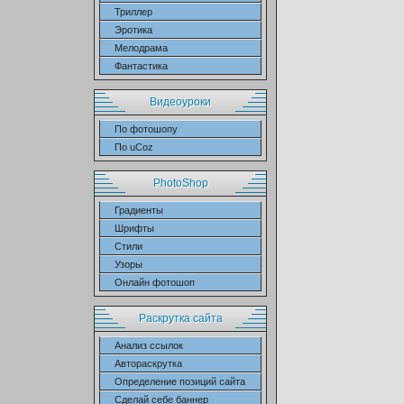
Триллер
Эротика
Мелодрама
Фантастика
Видеоуроки
По фотошопу
По uCoz
PhotoShop
Градиенты
Шрифты
Стили
Узоры
Онлайн фотошоп
Раскрутка сайта
Анализ ссылок
Автораскрутка
Определение позиций сайта
Сделай себе баннер