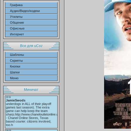
Графика
Аудио/Видео/кодеки
Утилиты
Общение
Офисные
Интернет
Все для uCoz
Шаблоны
Скрипты
Кнопки
Шапки
Меню
Миничат