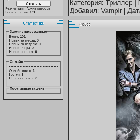
Категория:
Триллер
| 
Результаты
|
Архив опросов
Добавил:
Vampir
| Дат
Всего ответов:
101
Статистика
Фобос
Зарегистрированные
Всего:
101
Новых за месяц:
0
Новых за неделю:
0
Новых вчера:
0
Новых сегодня:
0
Онлайн
Онлайн всего:
1
Гостей:
1
Пользователей:
0
Посетившие за день