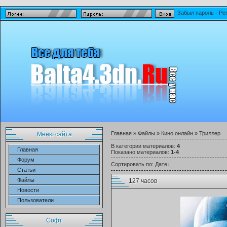
Забыл пароль
·
Ре
Главная
»
Файлы
»
Кино онлайн
» Триллер
Меню сайта
В категории материалов
:
4
Главная
Показано материалов
:
1-4
Форум
Сортировать по
:
Дате
Статьи
Файлы
127 часов
Новости
Пользователи
Софт