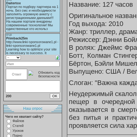
Название: 127 часов
Оригинальное назван
Год выхода: 2010
Жанр: триллер, драм
Режиссер: Дэнни Бой
В ролях: Джеймс Фра
Ботт, Колман Стинге
Бёртон, Бэйли Мишел
Выпущено: США / Вели
Слоган: "Важна кажда
Неудержимый скалола
200
пещер в очередной
оказывается в смерт
Наш опрос
без питья и практи
Чего не хватает сайту?
Файлов
проявляется сила хар
Статей
Уроков
Порно