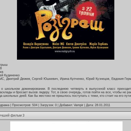
ыгрыш
08
ма
ей Кудиненко
 MC, Дмитрий Дюжев, Сергей Юшкевич, Ирина Купченко, Юрий Кузнецов, Евдокия Гер
 о школьном доминировании. В последнюю четверть в выпускной класс приходит
склады и бросает вызов лидеру. Тот, в свою очередь, готов пойти на все, чтобы не р
а школьных дней. Как бы жестоко не пришлось поступать с теми, кто стоит на его пути
драма
| Просмотров: 504 | Загрузок: 0 | Добавил:
Vampir
| Дата:
28.01.2011
учший фильм 3