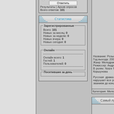
Результаты
|
Архив опросов
Всего ответов:
101
Статистика
Зарегистрированные
Всего:
101
Новых за месяц:
0
Новых за неделю:
0
Новых вчера:
0
Новых сегодня:
0
Онлайн
Название: Роз
Онлайн всего:
1
Год выхода: 20
Гостей:
1
Жанр: Мелодра
Пользователей:
0
Режиссер: Андр
В ролях: Noize
Коршунова
Посетившие за день
Русская драма
нарушает все ра
званием до конц
Категория:
Мело
Самый л