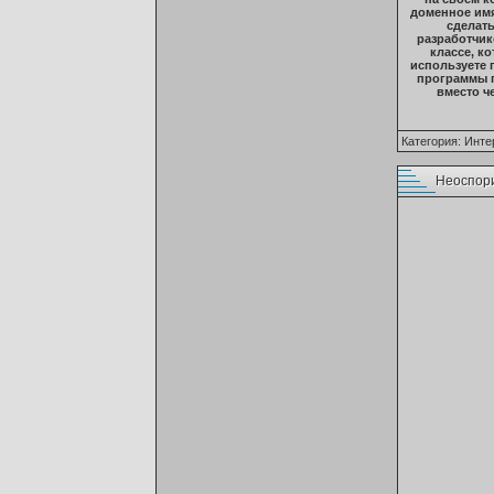
доменное имя
сделать
разработчик
классе, к
используете п
программы п
вместо ч
Категория:
Инте
Неоспор