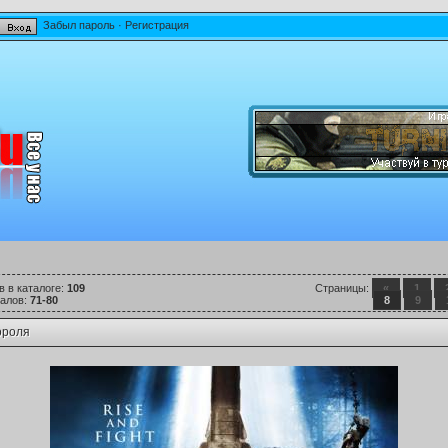
Забыл пароль
·
Регистрация
в в каталоге
:
109
Страницы
:
«
1
иалов
:
71-80
8
9
ороля