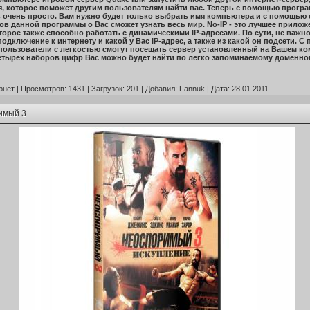
, которое поможет другим пользователям найти вас. Теперь с помощью програ
 очень просто. Вам нужно будет только выбрать имя компьютера и с помощью
ов данной программы о Вас сможет узнать весь мир. No-IP - это лучшее прилож
оторое также способно работать с динамическими IP-адресами. По сути, не важно
одключение к интернету и какой у Вас IP-адрес, а также из какой он подсети. 
ользователи с легкостью смогут посещать сервер установленный на Вашем ком
етырех наборов цифр Вас можно будет найти по легко запоминаемому доменно
рнет
| Просмотров: 1431 | Загрузок: 201 | Добавил:
Fannuk
| Дата:
28.01.2011
имый 3