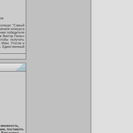
мов
 конкурс "Самый
финале конкурса
ения победителя
ов Виктор Палыч
чтобы получить
н Макс Утесов и
ь. Единственный
озможность,
ами, поставить
, Вам нужно