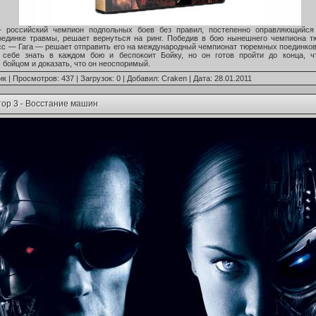
российский чемпион подпольных боев без правил, постепенно оправляющийся
оединке травмы, решает вернуться на ринг. Победив в бою нынешнего чемпиона 
сс — Гага — решает отправить его на международный чемпионат тюремных поединко
 себе знать в каждом бою и беспокоит Бойку, но он готов пройти до конца, ч
 бойцом и доказать, что он неоспоримый.
ик
| Просмотров: 437 | Загрузок: 0 | Добавил:
Craken
| Дата:
28.01.2011
ор 3 - Восстание машин