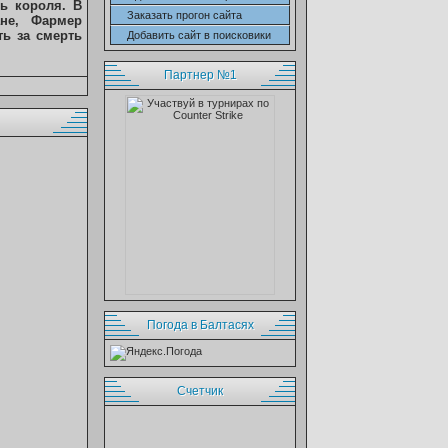
ь короля. В
Заказать прогон сайта
ане, Фармер
ь за смерть
Добавить сайт в поисковики
Партнер №1
Погода в Балтасях
Cчетчик