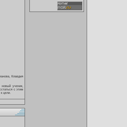
манова, Клавдия
 новый ученик,
асстаться с этим
 к цели.