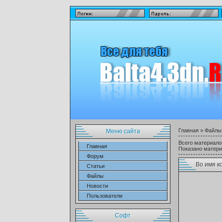
Главная
»
Файлы
Меню сайта
Всего материало
Главная
Показано матер
Форум
Во имя к
Статьи
Файлы
Новости
Пользователи
Софт