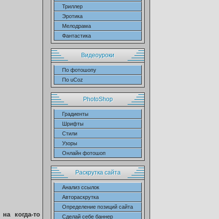
Триллер
Эротика
Мелодрама
Фантастика
Видеоуроки
По фотошопу
По uCoz
PhotoShop
Градиенты
Шрифты
Стили
Узоры
Онлайн фотошоп
Раскрутка сайта
Анализ ссылок
Автораскрутка
Определение позиций сайта
на когда-то
Сделай себе баннер