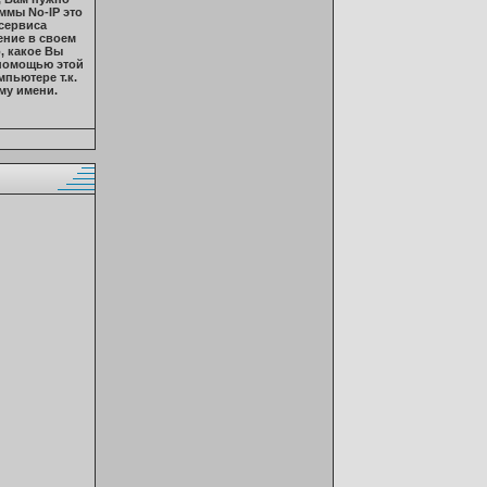
ммы No-IP это
 сервиса
ение в своем
, какое Вы
С помощью этой
пьютере т.к.
му имени.