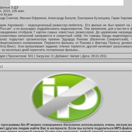
фильм 3-ДЭ
, 2010, 105 мин.
лл Кузин
андр Семчев, Михаил Ефремов, Александр Балуев, Екатерина Кузнецова, Гарик Харла
арик Харламов) – недооцененный режиссер-любитель. Его фильм не был принят на
оссии", и он вынужден подрабатывать видеопиратом. Тем временем, для участия в 
оакадемики отобрали 7 картин самых известных режиссеров. До церемонии награжд
кземпляры кинокопий запираются в секретный сейф. Но главарь банды видеопират
луев) подкупает организатора премии Эдуарда Рыкова (Валентин Смирнитский), 
лицензионного копирования. Перевезти фильмы от Рыкова к Виктору Палычу долже
(Петр Винс). Они проваливают задание: пленки теряются, друзей начинают разыскиват
- за несколько дней переснять потерянные фильмы...
дия
| Просмотров: 501 | Загрузок: 0 | Добавил:
Vampir
| Дата:
28.01.2011
c)
программы No-IP можно совершенно бесплатно использовать очень легкую в
ет другим людям найти Вас в интернете. Если вы хотите поделиться MP3-файл
омпьютере игровой сервер Quake или запустить любой другой интернет-сервер