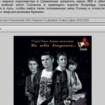
и мирное королевство в стремлении захватить замок Эбб и убит
 войной злого Гэллиэна и правящего короля Конрейда стр
ся в путь, чтобы найти свою похищенную жену Солану и отомстит
го зверьми-воинами Крагами.
астика
| Просмотров: 543 | Загрузок: 0 | Добавил:
Craken
| Дата:
28.01.2011
ш