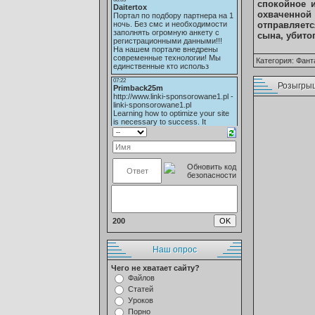
спокойное 
охваченной
отправляет
сына, убито
Категория:
Фант
Розыгры
200
Наш опрос
Чего не хватает сайту?
Файлов
Статей
Уроков
Порно