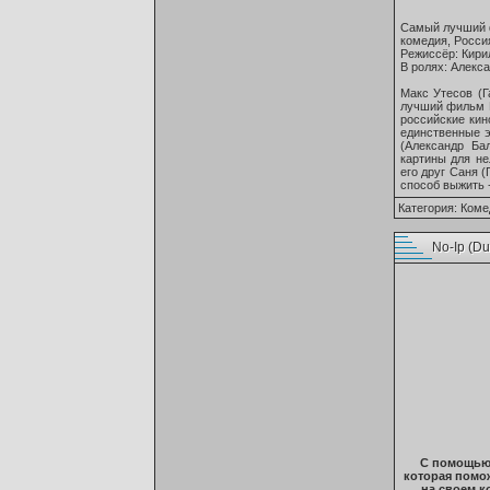
Самый лучший 
комедия, Россия
Режиссёр: Кири
В ролях: Алекс
Макс Утесов (Г
лучший фильм Р
российские кин
единственные э
(Александр Ба
картины для не
его друг Саня 
способ выжить 
Категория:
Коме
No-Ip (Du
С помощью 
которая помож
на своем к