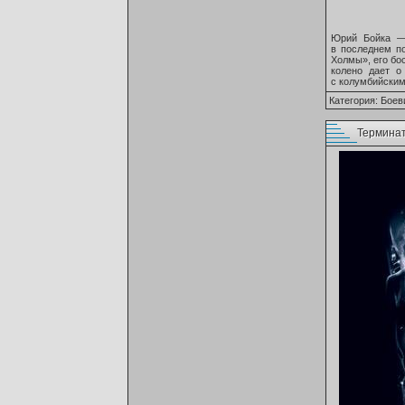
Юрий Бойка — 
в последнем п
Холмы», его бо
колено дает о
с колумбийским
Категория:
Боев
Терминат