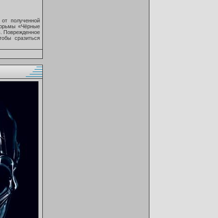
 от полученной
тюрьмы «Чёрные
в. Поврежденное
тобы сразиться