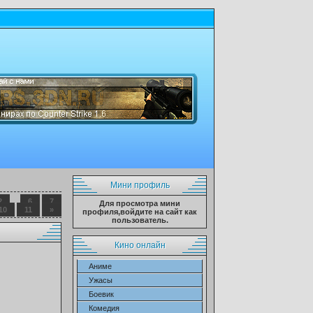
Мини профиль
2
...
6
7
Для просмотра мини
10
11
»
профиля,войдите на сайт как
пользователь.
Кино онлайн
Аниме
Ужасы
Боевик
Комедия