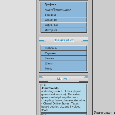
Графика
Аудио/Видео/кодеки
Утилиты
Общение
Офисные
Интернет
Все для uCoz
Шаблоны
Скрипты
Кнопки
Шапки
Меню
Миничат
Уничтожая 