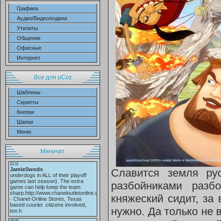
Графика
Аудио/Видео/кодеки
Утилиты
Общение
Офисные
Интернет
Все для uCoz
Шаблоны
Скрипты
Кнопки
Шапки
Меню
Миничат
Славится земля ру
разбойниками разбо
княжеский сидит, за 
нужно. Да только не в