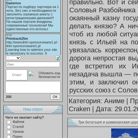
правильно. Вот и се
Соловья Разбойника 
окаянный казну госу
делать князю? А нич
чтоб из любой ситуа
князь с Ильей на п
увязалась корреспон
дорога непростая вы
где встретил их И
незадача вышла — п
этим, и заключил о
русских союз с Солов
200
Категория:
Аниме
| Пр
Craken
| Дата:
29.01.2
Наш опрос
Чего не хватает сайту?
Файлов
Три богатыря и шамаханская цар
Статей
Уроков
Порно