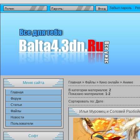
Забыл пароль
·
Ре
Главная
»
Файлы
»
Кино онлайн
» Аниме
Меню сайта
В категории материалов
:
2
Главная
Показано материалов
:
1-2
Форум
Сортировать по
:
Дате
Статьи
Файлы
Илья Муромец и Соловей Разбой
Новости
Пользователи
Софт