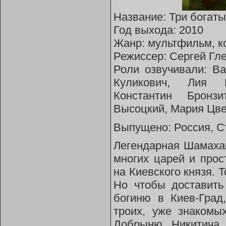
Название: Три богат
Год выхода: 2010
Жанр: мультфильм, к
Режиссер: Сергей Гл
Роли озвучивали: В
Куликович, Лия М
Константин Бронз
Высоцкий, Мария Цве
Выпущено: Россия, С
Легендарная Шамахан
многих царей и прос
на Киевского князя. 
Но чтобы доставить
богиню в Киев-Град
троих, уже знакомы
Добрыню Никитича