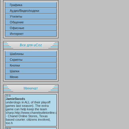
Графика
Аудио/Видео/кодеки
Утилиты
Общение
Офисные
Интернет
Все для uCoz
Шаблоны
Скрипты
Кнопки
Шапки
Меню
Миничат