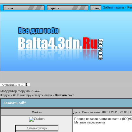
Забыл пароль
·
Ре
1
Страница
1
из
1
Модератор форума:
Craken
Форум
»
WEB мастеру
»
Услуги сайта
»
Заказать сайт
Заказать сайт
Craken
Дата: Воскресенье, 09.01.2011, 22:06 
Просто оставте ваши контакты (ICQ/S
Мы вам перезвоним
Администраторы