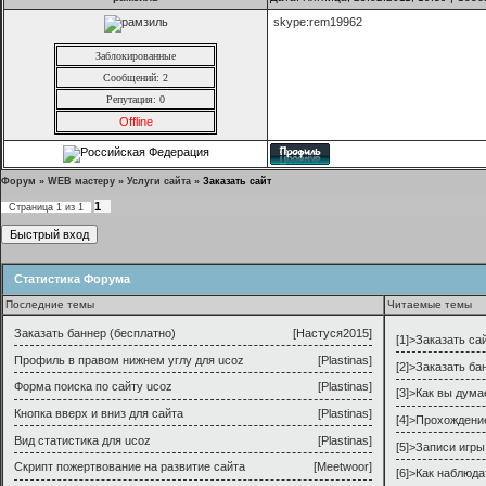
skype:rem19962
Заблокированные
Сообщений: 2
Репутация:
0
Offline
Форум
»
WEB мастеру
»
Услуги сайта
»
Заказать сайт
1
Страница
1
из
1
Статистика Форума
Последние темы
Читаемые темы
Заказать баннер (бесплатно)
[
Настуся2015
]
[1]>
Заказать са
Профиль в правом нижнем углу для ucoz
[
Plastinas
]
[2]>
Заказать ба
Форма поиска по сайту ucoz
[
Plastinas
]
[3]>
Как вы дума
Кнопка вверх и вниз для сайта
[
Plastinas
]
[4]>
Прохождени
Вид статистика для ucoz
[
Plastinas
]
[5]>
Записи игры
Скрипт пожертвование на развитие сайта
[
Meetwoor
]
[6]>
Как наблюда