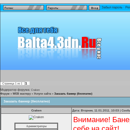
Забыл пароль
·
Ре
1
Страница
1
из
1
Модератор форума:
Craken
Форум
»
WEB мастеру
»
Услуги сайта
»
Заказать баннер (бесплатно)
Заказать баннер (бесплатно)
Craken
Дата: Вторник, 11.01.2011, 10:03 | Соо
Внимание! Бане
себе на сайт!
Администраторы