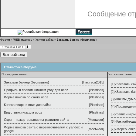
Сообщение от
Форум
»
WEB мастеру
»
Услуги сайта
»
Заказать баннер (бесплатно)
1
Страница
1
из
1
Статистика Форума
Последние темы
Читаемые темы
Заказать баннер (бесплатно)
[
Настуся2015
]
[1]>
Заказать са
Профиль в правом нижнем углу для ucoz
[
Plastinas
]
[2]>
Заказать ба
Форма поиска по сайту ucoz
[
Plastinas
]
[3]>
Как вы дума
Кнопка вверх и вниз для сайта
[
Plastinas
]
[4]>
Прохождени
Вид статистика для ucoz
[
Plastinas
]
[5]>
Записи игры
Скрипт пожертвование на развитие сайта
[
Meetwoor
]
[6]>
Как наблюда
Форма поиска сайта с переключателем с yandex и
[
Meetwoor
]
[7]>
Жеребьевка 
google