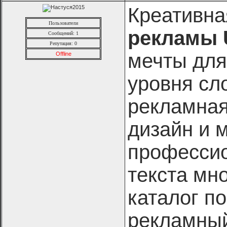
Креативн
Пользователи
рекламы U
Сообщений: 1
Репутация:
0
мечты для
Offline
уровня сл
рекламная
дизайн и 
профессио
текста мн
каталог п
рекламны