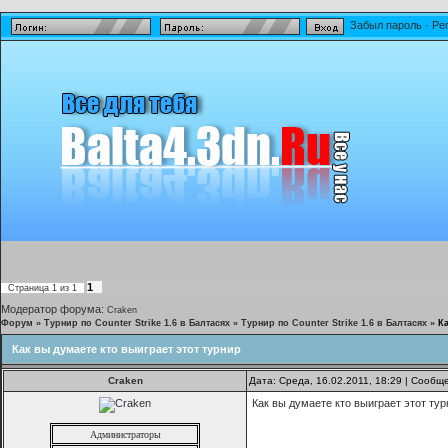
Забыл пароль
·
Ре
1
Страница
1
из
1
Модератор форума:
Craken
Форум
»
Турнир по Counter Strike 1.6 в Балтасях
»
Турнир по Counter Strike 1.6 в Балтасях
»
Ка
Как вы думаете кто выиграет этот турнир
Craken
Дата: Среда, 16.02.2011, 18:29 | Сооб
Как вы думаете кто выиграет этот ту
Администраторы