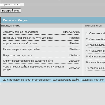
1
Страница
1
из
1
Статистика Форума
Последние темы
Читаемые темы
Заказать баннер (бесплатно)
[
Настуся2015
]
[1]>
Заказать са
Профиль в правом нижнем углу для ucoz
[
Plastinas
]
[2]>
Заказать ба
Форма поиска по сайту ucoz
[
Plastinas
]
[3]>
Как вы дума
Кнопка вверх и вниз для сайта
[
Plastinas
]
[4]>
Прохождени
Вид статистика для ucoz
[
Plastinas
]
[5]>
Записи игры
Скрипт пожертвование на развитие сайта
[
Meetwoor
]
[6]>
Как наблюда
Форма поиска сайта с переключателем с yandex и
[
Meetwoor
]
[7]>
Жеребьевка 
google
Администрация не несёт ответственности за содержащие файлы на данном п