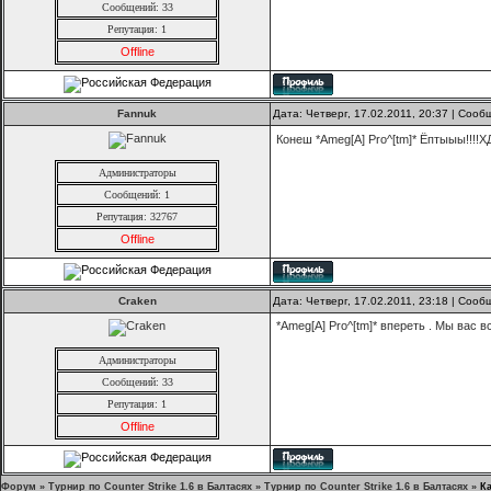
Сообщений: 33
Репутация:
1
Offline
Fannuk
Дата: Четверг, 17.02.2011, 20:37 | Соо
Конеш *Ameg[A] Pro^[tm]* Ёптыыы!!!!ХД
Администраторы
Сообщений: 1
Репутация:
32767
Offline
Craken
Дата: Четверг, 17.02.2011, 23:18 | Соо
*Ameg[A] Pro^[tm]* впереть . Мы вас в
Администраторы
Сообщений: 33
Репутация:
1
Offline
Форум
»
Турнир по Counter Strike 1.6 в Балтасях
»
Турнир по Counter Strike 1.6 в Балтасях
»
Ка